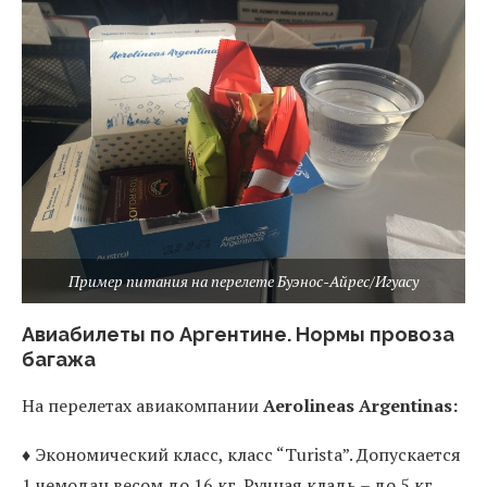
Пример питания на перелете Буэнос-Айрес/Игуасу
Авиабилеты по Аргентине. Нормы провоза
багажа
На перелетах авиакомпании
Aerolineas Argentinas:
♦ Экономический класс, класс “Turista”. Допускается
1 чемодан весом до 16 кг. Ручная кладь – до 5 кг.