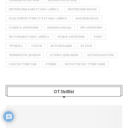
ГРАНИЦЫ АРГЕНТИНЫ
ЖИЗНЬ В АРГЕНТИНЕ
ИНТЕРЕСНЫЕ КАФЕ БУЭНОС-АЙРЕСА
ИНТЕРЕСНЫЕ ФАКТЫ
КУДА ПОЙТИ ТУРИСТУ В БУЭНОС-АЙРЕСЕ
МАР ДЕЛЬ ПЛАТА
ОТДЫХ В АРГЕНТИНЕ
ПРАВИЛА ВЪЕЗДА
ПРО АРГЕНТИНУ
РЕСТОРАНЫ БУЭНОС-АЙРЕСА
РОДЫ В АРГЕНТИНЕ
ТАНГО
ТРУЩОБА
УСЛУГИ
ФОТОЛОКАЦИИ
ФУТБОЛ
ЧЕРНЫЙ КУРС ДОЛЛАРА
ЭСТЕРОС ДЕЛЬ ИБЕРА
АВТОРСКАЯ КУХНЯ
СОВЕТЫ ТУРИСТАМ
СТЕЙКИ
ФОТООТЧЕТЫ С ТУРИСТАМИ
ОТЗЫВЫ