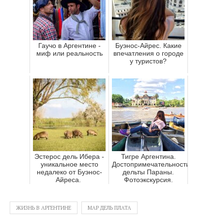
Гаучо в Аргентине -
Буэнос-Айрес. Какие
миф или реальность
впечатления о городе
у туристов?
Эстерос дель Ибера -
Тигре Аргентина.
уникальное место
Достопримечательности
недалеко от Буэнос-
дельты Параны.
Айреса.
Фотоэкскурсия.
ЖИЗНЬ В АРГЕНТИНЕ
МАР ДЕЛЬ ПЛАТА