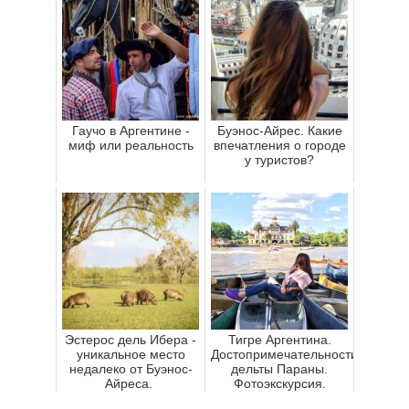
Гаучо в Аргентине -
Буэнос-Айрес. Какие
миф или реальность
впечатления о городе
у туристов?
Эстерос дель Ибера -
Тигре Аргентина.
уникальное место
Достопримечательности
недалеко от Буэнос-
дельты Параны.
Айреса.
Фотоэкскурсия.