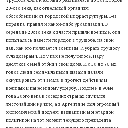
Трущоба жила и активно развивалась до 50ых годов
20-ого века, как отдельный организм,
обособленный от городской инфраструктуры. Без
порядка, правил и какой-либо урбанизации. В
середине 20ого века к власти пришли военные, они
попытались навести порядок в трущобе, на свой
лад, как это полагается военным. И убрать трущобу
бульдозерами. Но у них не получилось. Пару
десятков семей отбили свои дома. И с 50 до 70 ых
годов люди семимильными шагами начали
оккупировать эти земли в протест действиям
военных и нанесенному ущербу. Позднее, в 90ые
года 20ого века в соседних странах случился
жесточайший кризис, а в Аргентине был огромный
экономический подъем, вызванный монетарной
политикой на тот момент текущего президента