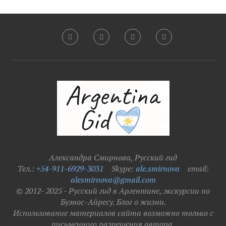
Александра Смирнова, Русский гид
Тел.:
+54-911-6929-3031
Skype:
ale.smirnova
email:
alesmirnova@gmail.com
© 2012- 2025 - Русский гид в Аргентине, экскурсии по
Буэнос-Айресу. Блог о жизни.
Использование материалов сайта возможно только с
письменного разрешения автора.