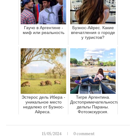
Гаучо в Аргентине -
Буэнос-Айрес. Какие
миф или реальность
впечатления о городе
у туристов?
Эстерос дель Ибера -
Тигре Аргентина.
уникальное место
Достопримечательности
недалеко от Буэнос-
дельты Параны.
Айреса.
Фотоэкскурсия.
15/05/2024
0 comment