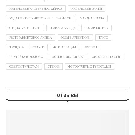
ИНТЕРЕСНЫЕ КАФЕ БУЭНОС-АЙРЕСА
ИНТЕРЕСНЫЕ ФАКТЫ
КУДА ПОЙТИ ТУРИСТУ В БУЭНОС-АЙРЕСЕ
МАР ДЕЛЬ ПЛАТА
ОТДЫХ В АРГЕНТИНЕ
ПРАВИЛА ВЪЕЗДА
ПРО АРГЕНТИНУ
РЕСТОРАНЫ БУЭНОС-АЙРЕСА
РОДЫ В АРГЕНТИНЕ
ТАНГО
ТРУЩОБА
УСЛУГИ
ФОТОЛОКАЦИИ
ФУТБОЛ
ЧЕРНЫЙ КУРС ДОЛЛАРА
ЭСТЕРОС ДЕЛЬ ИБЕРА
АВТОРСКАЯ КУХНЯ
СОВЕТЫ ТУРИСТАМ
СТЕЙКИ
ФОТООТЧЕТЫ С ТУРИСТАМИ
ОТЗЫВЫ