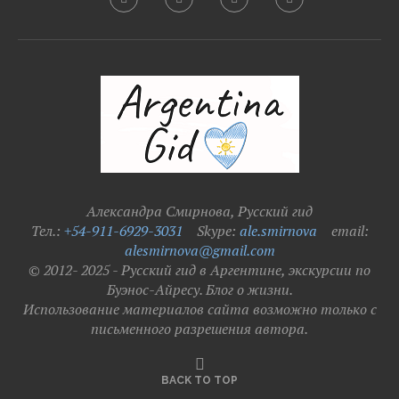
Александра Смирнова, Русский гид
Тел.:
+54-911-6929-3031
Skype:
ale.smirnova
email:
alesmirnova@gmail.com
© 2012- 2025 - Русский гид в Аргентине, экскурсии по
Буэнос-Айресу. Блог о жизни.
Использование материалов сайта возможно только с
письменного разрешения автора.
BACK TO TOP