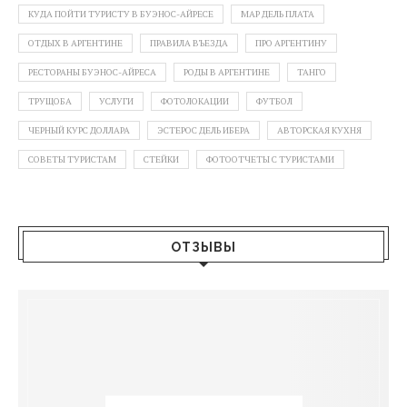
КУДА ПОЙТИ ТУРИСТУ В БУЭНОС-АЙРЕСЕ
МАР ДЕЛЬ ПЛАТА
ОТДЫХ В АРГЕНТИНЕ
ПРАВИЛА ВЪЕЗДА
ПРО АРГЕНТИНУ
РЕСТОРАНЫ БУЭНОС-АЙРЕСА
РОДЫ В АРГЕНТИНЕ
ТАНГО
ТРУЩОБА
УСЛУГИ
ФОТОЛОКАЦИИ
ФУТБОЛ
ЧЕРНЫЙ КУРС ДОЛЛАРА
ЭСТЕРОС ДЕЛЬ ИБЕРА
АВТОРСКАЯ КУХНЯ
СОВЕТЫ ТУРИСТАМ
СТЕЙКИ
ФОТООТЧЕТЫ С ТУРИСТАМИ
ОТЗЫВЫ