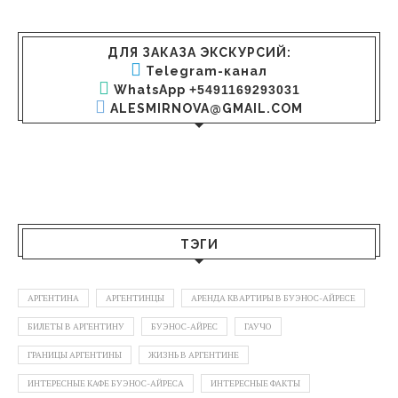
ДЛЯ ЗАКАЗА ЭКСКУРСИЙ:
Telegram-канал
WhatsApp
+5491169293031
ALESMIRNOVA@GMAIL.COM
ТЭГИ
АРГЕНТИНА
АРГЕНТИНЦЫ
АРЕНДА КВАРТИРЫ В БУЭНОС-АЙРЕСЕ
БИЛЕТЫ В АРГЕНТИНУ
БУЭНОС-АЙРЕС
ГАУЧО
ГРАНИЦЫ АРГЕНТИНЫ
ЖИЗНЬ В АРГЕНТИНЕ
ИНТЕРЕСНЫЕ КАФЕ БУЭНОС-АЙРЕСА
ИНТЕРЕСНЫЕ ФАКТЫ