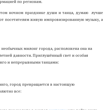
ормацией по регионам.
 этом ночном празднике души и танца, думаю лучше
ают посетителям живую импровизированную музыку, а
и необычных милонг города, расположена она на
летней давности. Приглушённый свет и особая
анго и непрерывными танцами:
анго, город превращается в настоящую
олютно все: