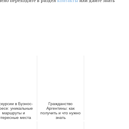
мело переходите в раздел
контакты
или дайте знать
скурсии в Буэнос-
Гражданство
ресе: уникальные
Аргентины: как
маршруты и
получить и что нужно
нтересные места
знать