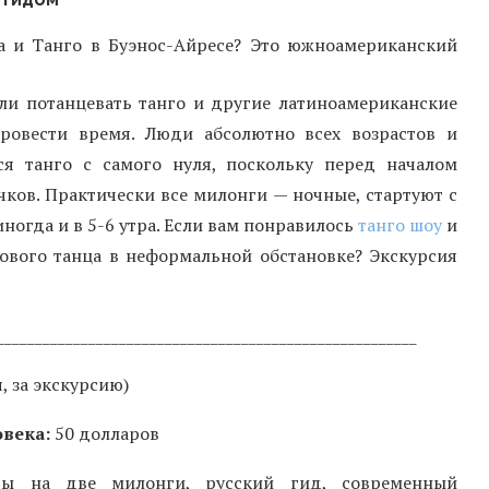
а и Танго в Буэнос-Айресе? Это южноамериканский
ели потанцевать танго и другие латиноамериканские
ровести время. Люди абсолютно всех возрастов и
ся танго с самого нуля, поскольку перед началом
ков. Практически все милонги — ночные, стартуют с
иногда и в 5-6 утра. Если вам понравилось
танго шоу
и
тового танца в неформальной обстановке? Экскурсия
_______________________________________________________
, за экскурсию)
овека:
50 долларов
ы на две милонги, русский гид, современный