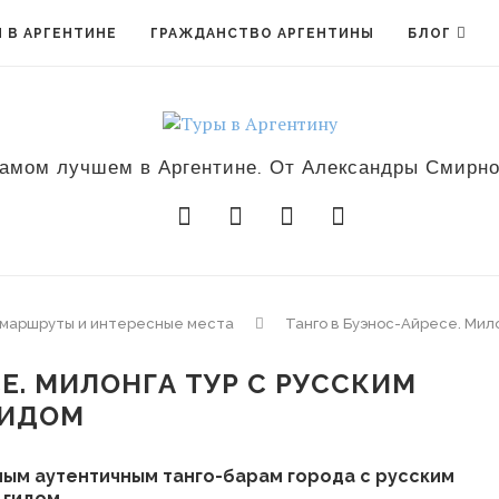
 В АРГЕНТИНЕ
ГРАЖДАНСТВО АРГЕНТИНЫ
БЛОГ
амом лучшем в Аргентине. От Александры Смирн
е маршруты и интересные места
Танго в Буэнос-Айресе. Мило
Е. МИЛОНГА ТУР С РУССКИМ
ГИДОМ
амым аутентичным танго-барам города с русским
гидом