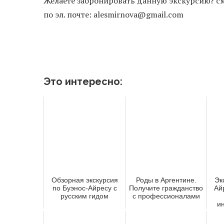
Желаете забронировать данную экскурсию? с
по эл. почте: alesmirnova@gmail.com
Это интересно:
Обзорная экскурсия
Роды в Аргентине.
Эк
по Буэнос-Айресу с
Получите гражданство
Ай
русским гидом
с профессионалами
и