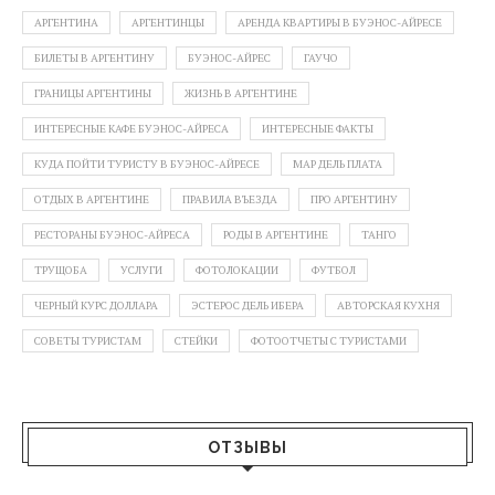
АРГЕНТИНА
АРГЕНТИНЦЫ
АРЕНДА КВАРТИРЫ В БУЭНОС-АЙРЕСЕ
БИЛЕТЫ В АРГЕНТИНУ
БУЭНОС-АЙРЕС
ГАУЧО
ГРАНИЦЫ АРГЕНТИНЫ
ЖИЗНЬ В АРГЕНТИНЕ
ИНТЕРЕСНЫЕ КАФЕ БУЭНОС-АЙРЕСА
ИНТЕРЕСНЫЕ ФАКТЫ
КУДА ПОЙТИ ТУРИСТУ В БУЭНОС-АЙРЕСЕ
МАР ДЕЛЬ ПЛАТА
ОТДЫХ В АРГЕНТИНЕ
ПРАВИЛА ВЪЕЗДА
ПРО АРГЕНТИНУ
РЕСТОРАНЫ БУЭНОС-АЙРЕСА
РОДЫ В АРГЕНТИНЕ
ТАНГО
ТРУЩОБА
УСЛУГИ
ФОТОЛОКАЦИИ
ФУТБОЛ
ЧЕРНЫЙ КУРС ДОЛЛАРА
ЭСТЕРОС ДЕЛЬ ИБЕРА
АВТОРСКАЯ КУХНЯ
СОВЕТЫ ТУРИСТАМ
СТЕЙКИ
ФОТООТЧЕТЫ С ТУРИСТАМИ
ОТЗЫВЫ