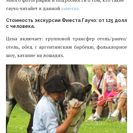
Много фотографий и подробности о том, кто такие
гаучо читайет в данной
заметке.
Стоимость экскурсии Фиеста Гаучо: от 125 долл
с человека.
Цена включает: групповой трансфер отель/ранчо/
отель, обед с аргентинским барбекю, фольклорное
шоу, катание на лошадях.