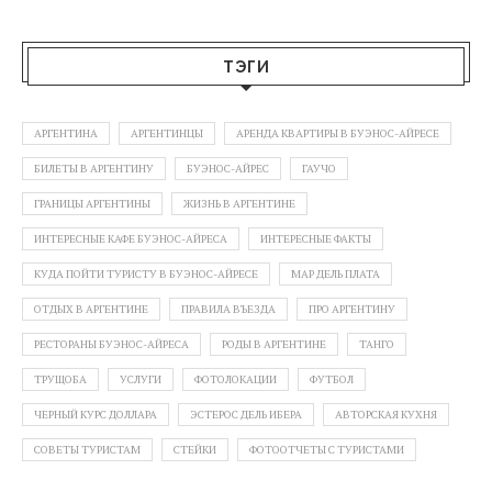
ТЭГИ
АРГЕНТИНА
АРГЕНТИНЦЫ
АРЕНДА КВАРТИРЫ В БУЭНОС-АЙРЕСЕ
БИЛЕТЫ В АРГЕНТИНУ
БУЭНОС-АЙРЕС
ГАУЧО
ГРАНИЦЫ АРГЕНТИНЫ
ЖИЗНЬ В АРГЕНТИНЕ
ИНТЕРЕСНЫЕ КАФЕ БУЭНОС-АЙРЕСА
ИНТЕРЕСНЫЕ ФАКТЫ
КУДА ПОЙТИ ТУРИСТУ В БУЭНОС-АЙРЕСЕ
МАР ДЕЛЬ ПЛАТА
ОТДЫХ В АРГЕНТИНЕ
ПРАВИЛА ВЪЕЗДА
ПРО АРГЕНТИНУ
РЕСТОРАНЫ БУЭНОС-АЙРЕСА
РОДЫ В АРГЕНТИНЕ
ТАНГО
ТРУЩОБА
УСЛУГИ
ФОТОЛОКАЦИИ
ФУТБОЛ
ЧЕРНЫЙ КУРС ДОЛЛАРА
ЭСТЕРОС ДЕЛЬ ИБЕРА
АВТОРСКАЯ КУХНЯ
СОВЕТЫ ТУРИСТАМ
СТЕЙКИ
ФОТООТЧЕТЫ С ТУРИСТАМИ