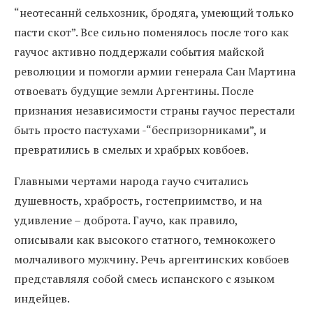
“неотесаннй сельхозник, бродяга, умеющий только
пасти скот”. Все сильно поменялось после того как
гаучос активно поддержали события майской
революции и помогли армии генерала Сан Мартина
отвоевать будущие земли Аргентины. После
признания независимости страны гаучос перестали
быть просто пастухами -“беспризорниками”, и
превратились в смелых и храбрых ковбоев.
Главными чертами народа гаучо считались
душевность, храбрость, гостеприимство, и на
удивление – доброта. Гаучо, как правило,
описывали как высокого статного, темнокожего
молчаливого мужчину. Речь аргентинских ковбоев
представляля собой смесь испанского с языком
индейцев.