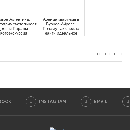
игре Аргентина.
Аренда квартиры в
топримечательности
Буэнос-Айресе.
дельты Параны.
Почему так сложно
Фотоэкскурсия.
найти идеальное
жилье в Аргентине
BOOK
INSTAGRAM
EMAIL