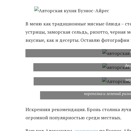
В меню как традиционные мясные блюда – сте
устрицы, заморская сельдь, ризотто, черная 
вкусные, как и десерты. Оставлю фотографии 
де
че
перепелка и зеленый ри
Искренняя рекомендация. Бронь столика лучше
огромной популярностью среди местных.
Ваш гид Александра,
экскурсии
по Буэнос-Айр