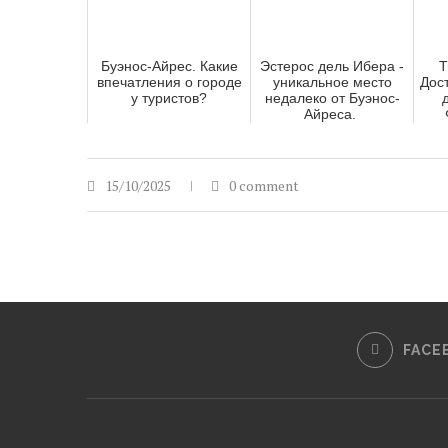
Буэнос-Айрес. Какие
Эстерос дель Ибера -
Т
впечатления о городе
уникальное место
Дос
у туристов?
недалеко от Буэнос-
Айреса.
15/10/2025
0 comment
FACE