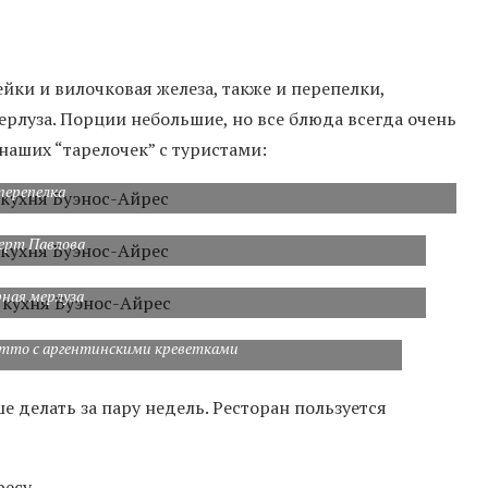
йки и вилочковая железа, также и перепелки,
мерлуза. Порции небольшие, но все блюда всегда очень
наших “тарелочек” с туристами:
перепелка
серт Павлова
рная мерлуза
зотто с аргентинскими креветками
 делать за пару недель. Ресторан пользуется
есу.